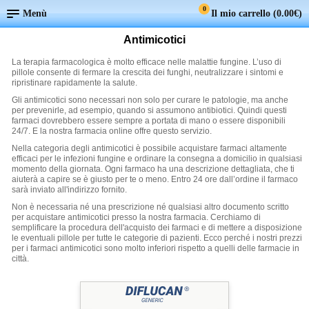
0
Menù
Il mio carrello (
0.00€
)
Antimicotici
La terapia farmacologica è molto efficace nelle malattie fungine. L’uso di
pillole consente di fermare la crescita dei funghi, neutralizzare i sintomi e
ripristinare rapidamente la salute.
Gli antimicotici sono necessari non solo per curare le patologie, ma anche
per prevenirle, ad esempio, quando si assumono antibiotici. Quindi questi
farmaci dovrebbero essere sempre a portata di mano o essere disponibili
24/7. E la nostra farmacia online offre questo servizio.
Nella categoria degli antimicotici è possibile acquistare farmaci altamente
efficaci per le infezioni fungine e ordinare la consegna a domicilio in qualsiasi
momento della giornata. Ogni farmaco ha una descrizione dettagliata, che ti
aiuterà a capire se è giusto per te o meno. Entro 24 ore dall’ordine il farmaco
sarà inviato all'indirizzo fornito.
Non è necessaria né una prescrizione né qualsiasi altro documento scritto
per acquistare antimicotici presso la nostra farmacia. Cerchiamo di
semplificare la procedura dell'acquisto dei farmaci e di mettere a disposizione
le eventuali pillole per tutte le categorie di pazienti. Ecco perché i nostri prezzi
per i farmaci antimicotici sono molto inferiori rispetto a quelli delle farmacie in
città.